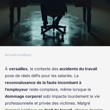
Accueil
›
Juridique
JURIDIQUE
Comment un avocat en
À
versailles
, le contexte des
accidents du travail
pose de réels défis pour les salariés. La
accident du travail à versailles
reconnaissance de la faute incombant à
défend vos droits après un
l’employeur
reste complexe, même lorsque le
sinistre professionnel
dommage corporel
subi impacte lourdement la vie
professionnelle et privée des victimes. Malgré
Antoine
•
19 février 2026
•
6 min de lecture