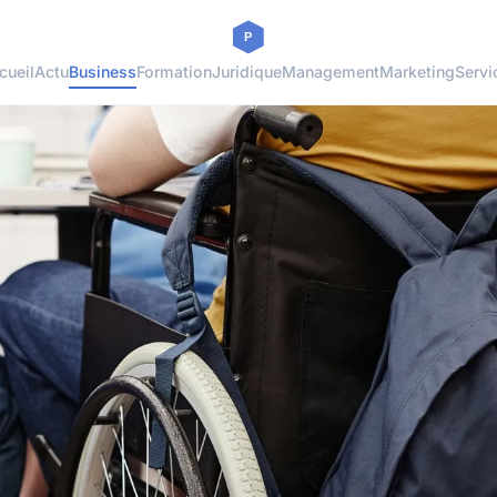
cueil
Actu
Business
Formation
Juridique
Management
Marketing
Servi