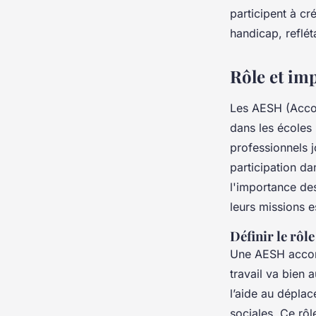
participent à c
Antoine
•
2 avril 2025
•
5 min de lecture
handicap, reflét
Rôle et im
Les AESH (Accom
dans les écoles
professionnels j
participation da
l'importance de
leurs missions e
Définir le rôl
Une AESH accomp
travail va bien 
l’aide au déplac
sociales. Ce rô