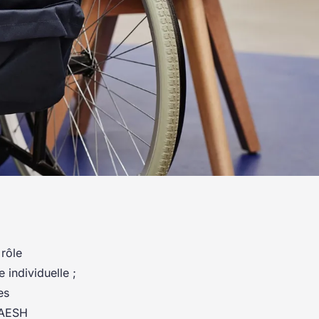
rôle
 individuelle ;
es
s AESH