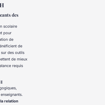
SH
geants des
n scolaire
nt pour
ation de
énéficient de
 sur des outils
mettent de mieux
istance requis
SH
agogiques,
 enseignants.
t
la relation