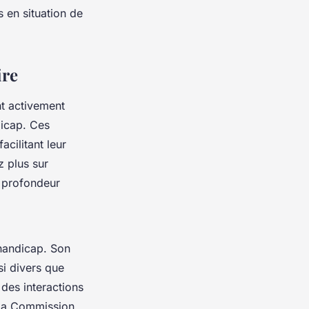
 en situation de
ire
t activement
dicap. Ces
acilitant leur
z plus sur
n profondeur
handicap. Son
si divers que
 des interactions
 la Commission