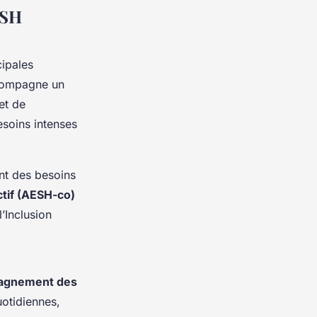
ESH
cipales
ompagne un
et de
soins intenses
ant des besoins
tif (AESH-co)
’Inclusion
agnement des
uotidiennes,