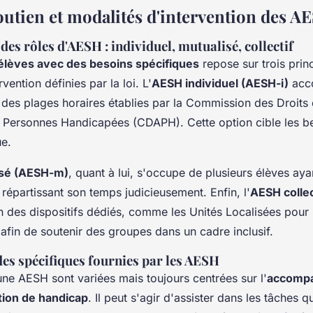
outien et modalités d'intervention des A
 des rôles d'AESH : individuel, mutualisé, collectif
élèves avec des besoins spécifiques
repose sur trois prin
vention définies par la loi. L'
AESH individuel (AESH-i)
acc
 des plages horaires établies par la Commission des Droits 
 Personnes Handicapées (CDAPH). Cette option cible les be
ue.
sé (AESH-m)
, quant à lui, s'occupe de plusieurs élèves ay
 répartissant son temps judicieusement. Enfin, l'
AESH collec
in des dispositifs dédiés, comme les Unités Localisées pour l
 afin de soutenir des groupes dans un cadre inclusif.
ides spécifiques fournies par les AESH
une AESH sont variées mais toujours centrées sur l'
accomp
tion de handicap
. Il peut s'agir d'assister dans les tâches q