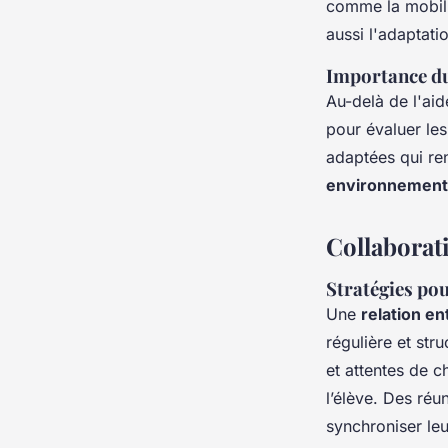
comme la mobili
aussi l'adaptati
Importance du 
Au-delà de l'aid
pour évaluer le
adaptées qui ren
environnement 
Collaborat
Stratégies po
Une
relation e
régulière et stru
et attentes de c
l’élève. Des ré
synchroniser leu