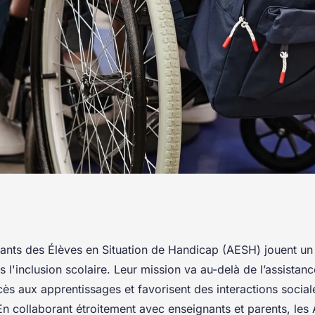
teurs de l'inclusion
ts des Élèves en Situation de Handicap (AESH) jouent un 
 l'inclusion scolaire. Leur mission va au-delà de l’assistance
'accès aux apprentissages et favorisent des interactions social
En collaborant étroitement avec enseignants et parents, le