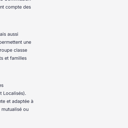
ant compte des
ais aussi
 permettent une
groupe classe
s et familles
es
 Localisés).
nte et adaptée à
, mutualisé ou