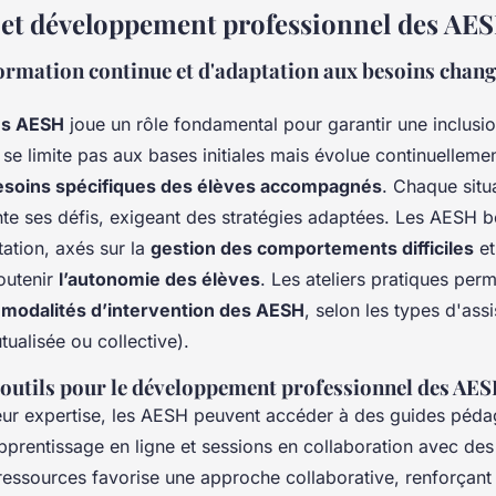
et développement professionnel des AE
formation continue et d'adaptation aux besoins chan
es AESH
joue un rôle fondamental pour garantir une inclusio
e se limite pas aux bases initiales mais évolue continuelleme
esoins spécifiques des élèves accompagnés
. Chaque situ
te ses défis, exigeant des stratégies adaptées. Les AESH b
ation, axés sur la
gestion des comportements difficiles
et
outenir
l’autonomie des élèves
. Les ateliers pratiques per
s
modalités d’intervention des AESH
, selon les types d'ass
tualisée ou collective).
 outils pour le développement professionnel des AE
 leur expertise, les AESH peuvent accéder à des guides péd
pprentissage en ligne et sessions en collaboration avec des
ressources favorise une approche collaborative, renforçan