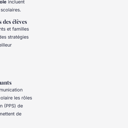
ole
incluent
 scolaires.
 des élèves
ts et familles
es stratégies
illeur
nants
munication
olaire les rôles
on (PPS) de
mettent de