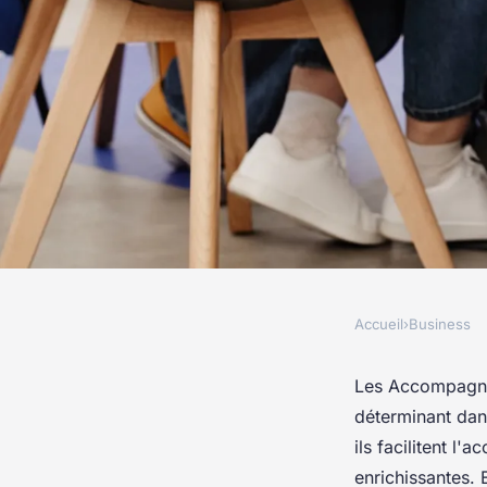
Accueil
›
Business
BUSINESS
Le rôle des aesh : ac
Les Accompagnan
déterminant dans
scolaire réussie
ils facilitent l
enrichissantes. 