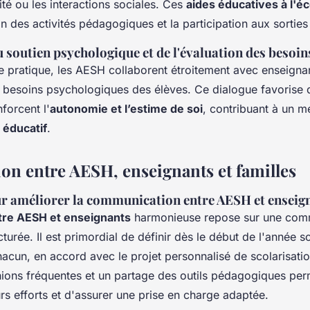
té ou les interactions sociales. Ces
aides éducatives à l'éc
on des activités pédagogiques et la participation aux sorties
soutien psychologique et de l'évaluation des besoins
e pratique, les AESH collaborent étroitement avec enseignan
s besoins psychologiques des élèves. Ce dialogue favorise d
forcent l'
autonomie et l’estime de soi
, contribuant à un me
éducatif
.
ion entre AESH, enseignants et familles
ur améliorer la communication entre AESH et enseig
ntre AESH et enseignants
harmonieuse repose sur une com
cturée. Il est primordial de définir dès le début de l'année sc
hacun, en accord avec le projet personnalisé de scolarisati
unions fréquentes et un partage des outils pédagogiques per
rs efforts et d'assurer une prise en charge adaptée.