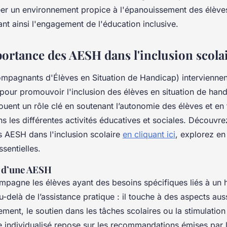
réer un environnement propice à l'épanouissement des élèves
ant ainsi l'engagement de l'éducation inclusive.
portance des AESH dans l'inclusion scola
pagnants d'Élèves en Situation de Handicap) interviennen
 pour promouvoir l'inclusion des élèves en situation de han
ouent un rôle clé en soutenant l’autonomie des élèves et en f
ns les différentes activités éducatives et sociales. Découvre
s AESH dans l'inclusion scolaire
en cliquant ici
, explorez e
ssentielles.
e d’une AESH
agne les élèves ayant des besoins spécifiques liés à un 
au-delà de l’assistance pratique : il touche à des aspects aus
ement, le soutien dans les tâches scolaires ou la stimulation
le individualisé repose sur les recommandations émises par