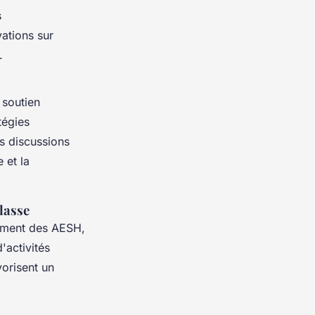
s
vations sur
.
 soutien
tégies
es discussions
 et la
lasse
ement des AESH,
'activités
vorisent un