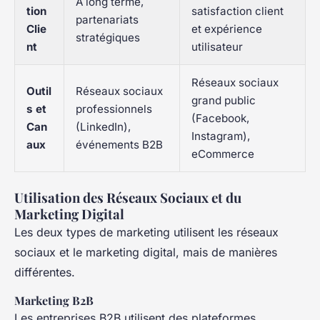
À long terme,
tion
satisfaction client
partenariats
Clie
et expérience
stratégiques
nt
utilisateur
Réseaux sociaux
Outil
Réseaux sociaux
grand public
s et
professionnels
(Facebook,
Can
(LinkedIn),
Instagram),
aux
événements B2B
eCommerce
Utilisation des Réseaux Sociaux et du
Marketing Digital
Les deux types de marketing utilisent les réseaux
sociaux et le marketing digital, mais de manières
différentes.
Marketing B2B
Les entreprises B2B utilisent des plateformes