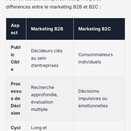
differences entre le marketing B2B et B2C :
Asp
Marketing B2B
Marketing B2C
ect
Publ
Décideurs clés
ic
Consommateurs
au sein
Cibl
individuels
d’entreprises
e
Proc
Recherche
essu
Décisions
approfondie,
s de
impulsives ou
évaluation
Déci
émotionnelles
multiple
sion
Cycl
Long et