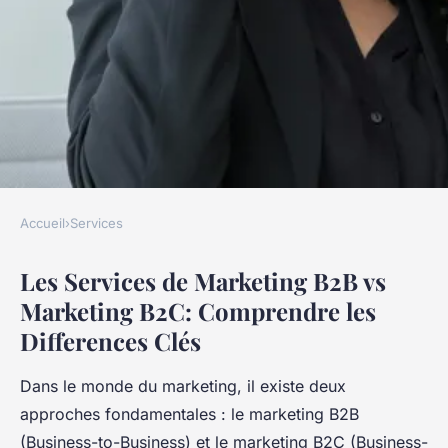
Accueil
›
Services
SERVICES
Les Services de Marketing B2B vs
Les services de marketing B2B
Marketing B2C: Comprendre les
vs marketing B2C
Differences Clés
Antoine
•
13 décembre 2024
•
12 min de lecture
Dans le monde du marketing, il existe deux
approches fondamentales : le marketing B2B
(Business-to-Business) et le marketing B2C (Business-