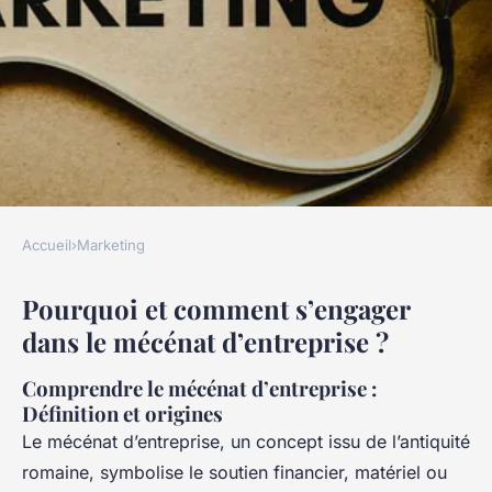
Accueil
›
Marketing
MARKETING
Pourquoi et comment s’engager
Small Business : pourquoi et
dans le mécénat d’entreprise ?
comment s'engager dans le
mécénat d'entreprise ?
Comprendre le mécénat d’entreprise :
Définition et origines
Antoine
•
13 décembre 2024
•
5 min de lecture
Le mécénat d’entreprise, un concept issu de l’antiquité
romaine, symbolise le soutien financier, matériel ou