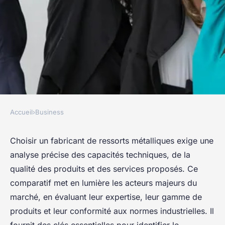
Accueil
›
Business
BUSINESS
Comparatif des meilleurs
Choisir un fabricant de ressorts métalliques exige une
analyse précise des capacités techniques, de la
fabricants de ressorts en
qualité des produits et des services proposés. Ce
solutions métalliques
comparatif met en lumière les acteurs majeurs du
marché, en évaluant leur expertise, leur gamme de
Antoine
•
15 octobre 2025
•
8 min de lecture
produits et leur conformité aux normes industrielles. Il